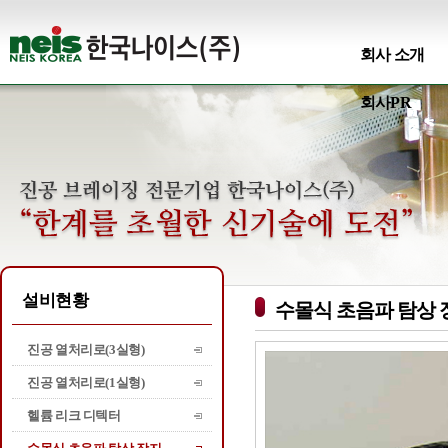
회사 소개
회사PR
설비현황
수몰식 초음파 탐상 
진공 열처리로(3실형)
진공 열처리로(1실형)
헬륨 리크 디텍터