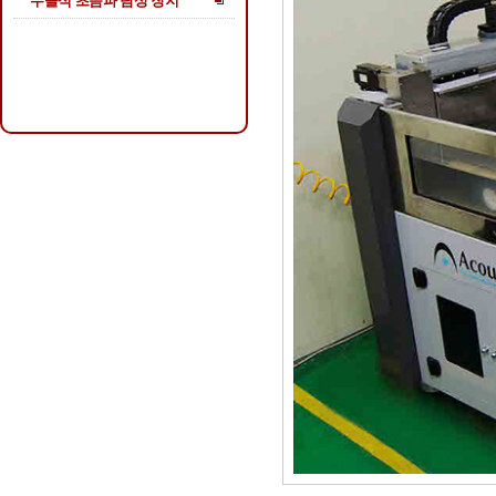
수몰식 초음파 탐상 장지